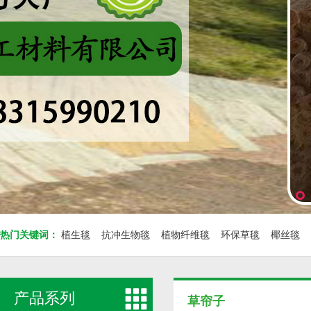
热门关键词：
植生毯
抗冲生物毯
植物纤维毯
环保草毯
椰丝毯
产品系列
草帘子