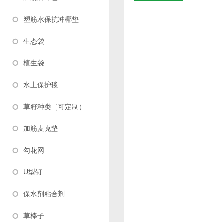
塑筋水保抗冲椰垫
生态袋
植生袋
水土保护毯
草籽种类（可定制）
加筋麦克垫
勾花网
U型钉
保水剂粘合剂
草棒子