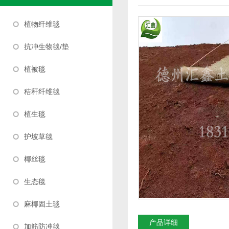
植物纤维毯
抗冲生物毯/垫
植被毯
秸秆纤维毯
植生毯
护坡草毯
椰丝毯
生态毯
麻椰固土毯
产品详细
加筋防冲毯