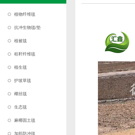
植物纤维毯
抗冲生物毯/垫
植被毯
秸秆纤维毯
植生毯
护坡草毯
椰丝毯
生态毯
麻椰固土毯
加筋防冲毯