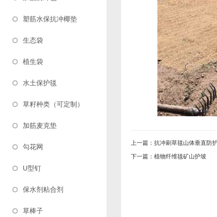
塑筋水保抗冲椰垫
生态袋
植生袋
水土保护毯
草籽种类（可定制）
加筋麦克垫
上一篇：
抗冲刷草毯山体垂直防
勾花网
下一篇：
植物纤维毯矿山护坡
U型钉
保水剂粘合剂
草棒子