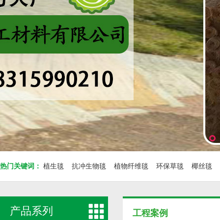
热门关键词：
植生毯
抗冲生物毯
植物纤维毯
环保草毯
椰丝毯
产品系列
工程案例